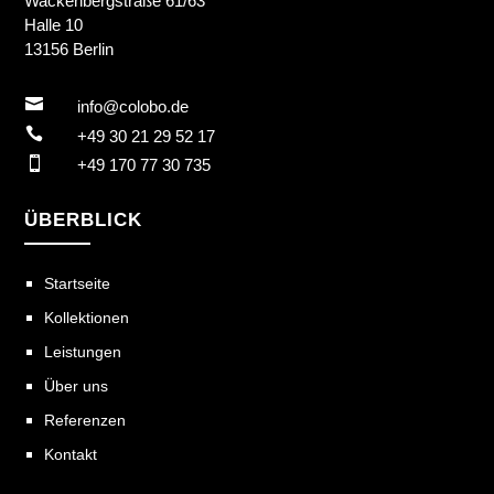
Wackenbergstraße 61/63
Halle 10
13156 Berlin

info@colobo.de

+49 30 21 29 52 17

+49 170 77 30 735
ÜBERBLICK
Startseite
Kollektionen
Leistungen
Über uns
Referenzen
Kontakt